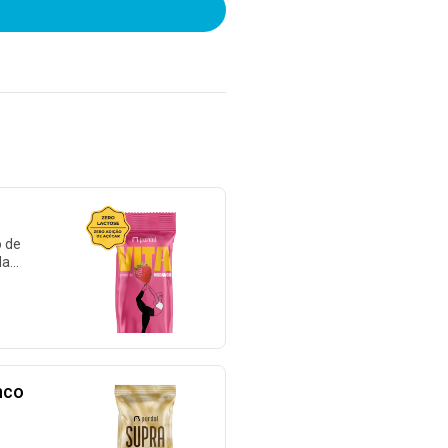
o de
da
nco