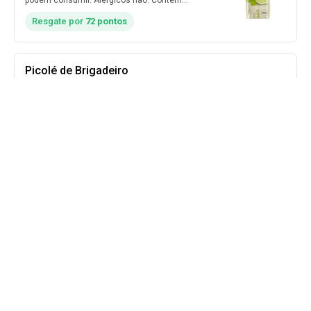
podem consumir. Alérgicos não. Contém
glúten.
Resgate por
72 pontos
Picolé de Brigadeiro
Contém leite. Contém glúten.
Resgate por
77 pontos
Picolé de Chiclete (Zero Lactose)
Não contém leite. Obs: Intolerantes a lactose
podem consumir. Alérgicos não. Contém
glúten.
Resgate por
60 pontos
Carregar mais